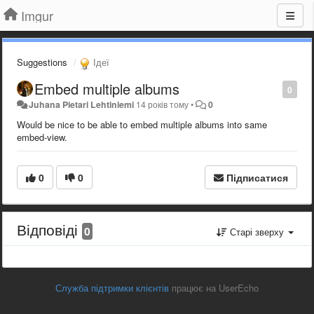
Imgur
Suggestions
Ідеї
Embed multiple albums
0
Juhana Pietari Lehtiniemi
14 років тому
•
0
Would be nice to be able to embed multiple albums into same
embed-view.
0
0
Підписатися
Відповіді
0
Старі зверху
Служба підтримки клієнтів
працює на UserEcho