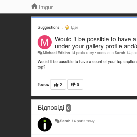
Imgur
Suggestions
Ідеї
Would it be possible to have a
under your gallery profile and
Michael Edkins
14 років тому
•
оновлено
Sarah
14 ро
Would it be possible to have a count of your top caption
top?
Голос
2
0
Відповіді
0
Sarah
14 років тому