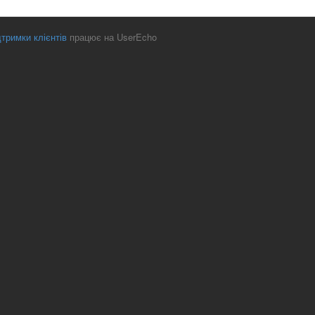
тримки клієнтів
працює на UserEcho