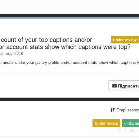
 count of your top captions and/or
Under review
/or account stats show which captions were top?
ків тому
•
0
s and/or under your gallery profile and/or account stats show which captions 
Підписат
Старі звер
Under review
Відпо
|