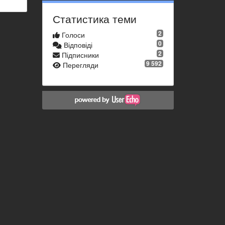
Статистика теми
2
Голоси
0
Відповіді
2
Підписники
9 592
Перегляди