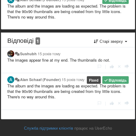
Відповідь
The album and the images are loading as expected. The problem is
that the 90x90 thumbnails are being created from tiny little icons.
There's no way around this.
Відповіді
1
Старі зверху
Sushubh
15 років тому
The images appear fine at my end. The thumbnails do not.
|
Alan Schaaf (Founder)
15 років тому
Fixed
Відповідь
The album and the images are loading as expected. The problem is
that the 90x90 thumbnails are being created from tiny little icons.
There's no way around this.
|
Служба підтримки клієнтів
працює на UserEcho