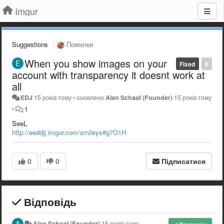
Imgur
Suggestions
Помилки
When you show images on your
Fixed
0
account with transparency it doesnt work at
all
EDJ
15 років тому
•
оновлено
Alan Schaaf (Founder)
15 років тому
•
1
SeeL
http://eeddjj.imgur.com/smileys#g7O1H
0
0
Підписатися
Відповідь
Alan Schaaf (Founder)
15 років тому