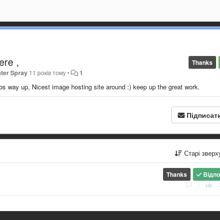
ere ,
Thanks
ter Spray
11 років тому
•
1
mbs way up, Nicest image hosting site around :) keep up the great work.
Підписат
Старі звер
Thanks
Відпо
|