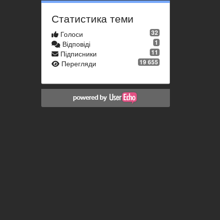
Статистика теми
32
Голоси
1
Відповіді
11
Підписники
19 655
Перегляди