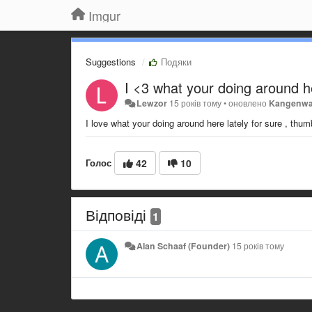
Imgur
Suggestions
Подяки
I <3 what your doing around h
Lewzor
15 років тому
•
оновлено
Kangenwa
I love what your doing around here lately for sure , thu
Голос
42
10
Відповіді
1
Alan Schaaf (Founder)
15 років тому