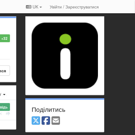
UK
Увійти / Зареєструватися
+32
ися
ху
відь
Поділитись