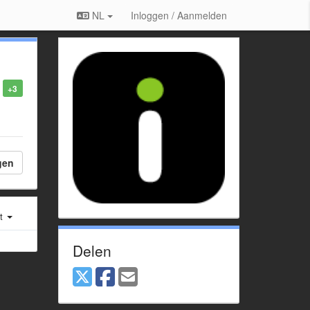
NL
Inloggen / Aanmelden
+3
gen
st
Delen