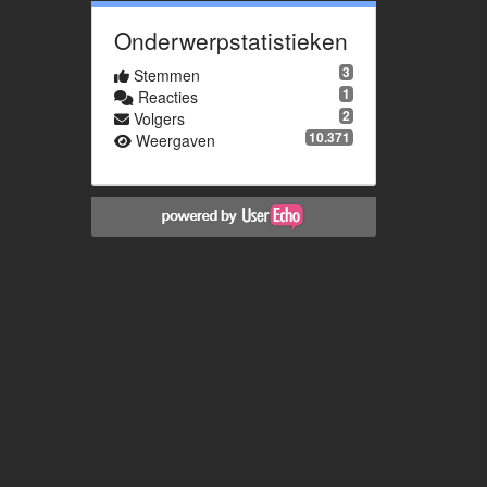
Onderwerpstatistieken
3
Stemmen
1
Reacties
2
Volgers
10.371
Weergaven