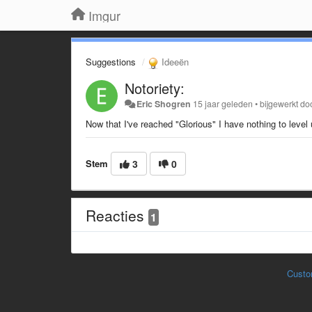
Imgur
Suggestions
Ideeën
Notoriety:
Eric Shogren
15 jaar geleden
•
bijgewerkt do
Now that I've reached "Glorious" I have nothing to level
Stem
3
0
Reacties
1
Custo