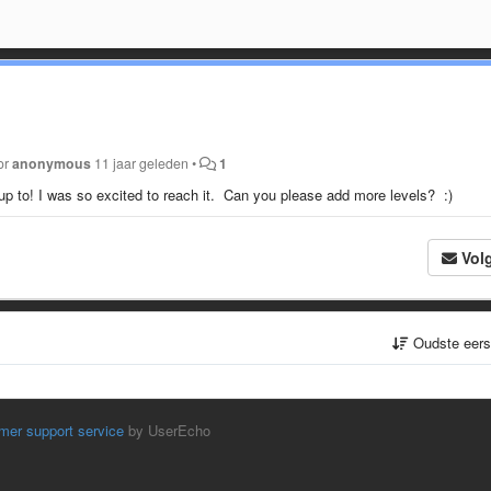
or
anonymous
11 jaar geleden
•
1
 up to! I was so excited to reach it. Can you please add more levels? :)
Vol
Oudste eer
mer support service
by UserEcho