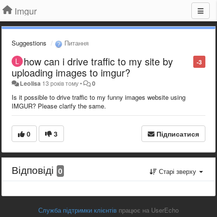
Imgur
Suggestions
Питання
how can i drive traffic to my site by
-3
uploading images to imgur?
Leolisa
13 років тому
•
0
Is it possible to drive traffic to my funny images website using
IMGUR? Please clarify the same.
0
3
Підписатися
Відповіді
0
Старі зверху
Служба підтримки клієнтів
працює на UserEcho