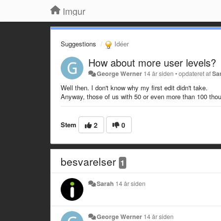
Imgur
Suggestions
Idéer
How about more user levels?
George Werner
14 år siden
•
opdateret af
Sa
Well then. I don't know why my first edit didn't take.
Anyway, those of us with 50 or even more than 100 thous
Stem
2
0
besvarelser
1
Sarah
14 år siden
George Werner
14 år siden