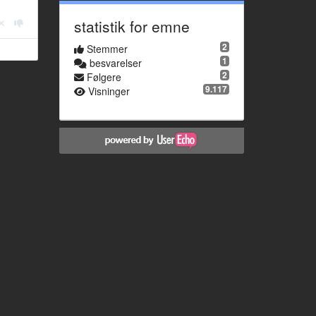
statistik for emne
2
Stemmer
1
besvarelser
2
Følgere
9.117
Visninger