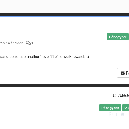
Påbegyndt
rah
14 år siden
•
1
and could use another "level/title" to work towards :)
F
Ældst
Påbegyndt
|