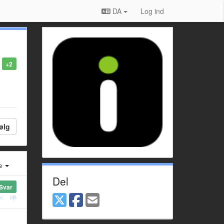
DA
Log ind
+2
ølg
e
Del
Svar