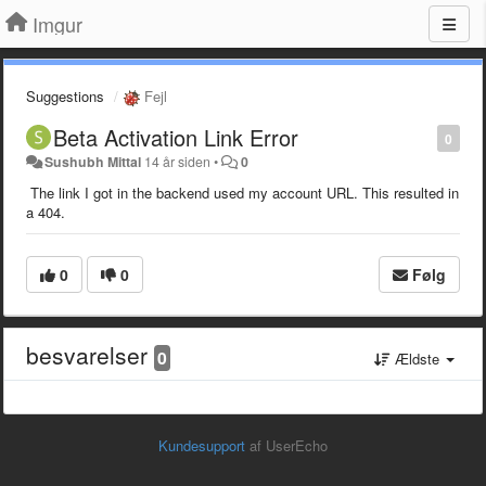
Imgur
Suggestions
Fejl
Beta Activation Link Error
0
Sushubh Mittal
14 år siden
•
0
The link I got in the backend used my account URL. This resulted in
a 404.
0
0
Følg
besvarelser
0
Ældste
Kundesupport
af UserEcho