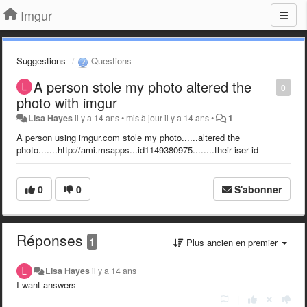
Imgur
Suggestions
Questions
A person stole my photo altered the
0
photo with imgur
Lisa Hayes
il y a 14 ans
•
mis à jour
il y a 14 ans
•
1
A person using imgur.com stole my photo......altered the
photo.......http://ami.msapps...id1149380975........their iser id
0
0
S'abonner
Réponses
1
Plus ancien en premier
Lisa Hayes
il y a 14 ans
I want answers
|