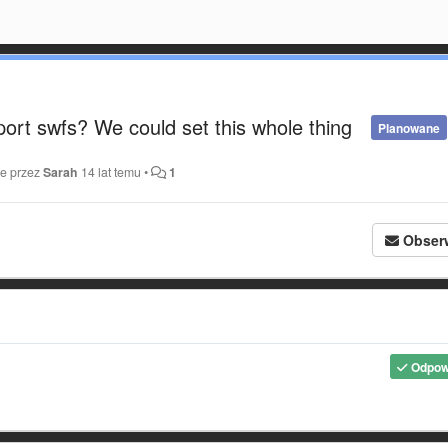
port swfs? We could set this whole thing
Planowane
ne przez
Sarah
14 lat temu
•
1
Obser
Odpow