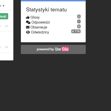
ch
Statystyki tematu
iedź
2
Głosy
1
Odpowiedzi
4
Obserwuje
8 776
Odwiedziny