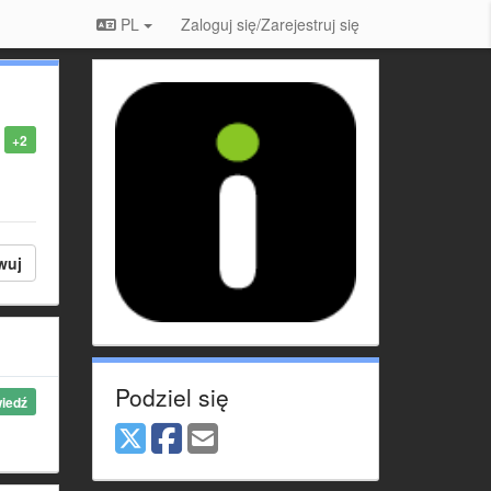
PL
Zaloguj się/Zarejestruj się
+2
wuj
Podziel się
iedź