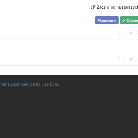
Zacznij od najstarszy
Planowane
Odpow
|
|
mer support service
by UserEcho