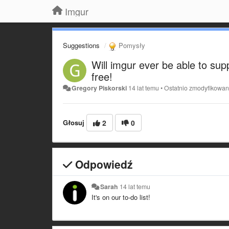
Imgur
Suggestions
Pomysły
Will imgur ever be able to sup
free!
Gregory Piskorski
14 lat temu
•
Ostatnio zmodyfikowa
Głosuj
2
0
Odpowiedź
Sarah
14 lat temu
It's on our to-do list!