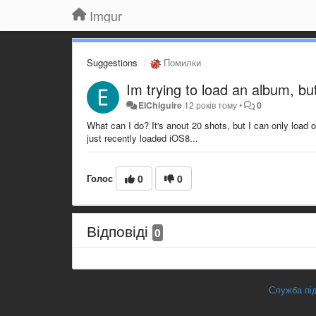
Imgur
Suggestions
Помилки
Im trying to load an album, but 
ElChiguire
12 років тому
•
0
What can I do? It's anout 20 shots, but I can only load o
just recently loaded iOS8...
Голос
0
0
Відповіді
0
Служба під