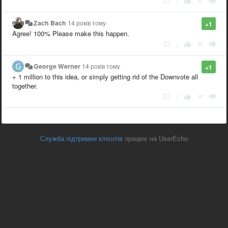
|
Zach Bach
14 років тому
+1
Agree! 100% Please make this happen.
|
George Werner
14 років тому
+1
+ 1 million to this idea, or simply getting rid of the Downvote all
together.
|
Служба підтримки клієнтів
працює на UserEcho