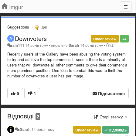
Imgur
Suggestions
Ідеї
Downvoters
Under review
+4
am111
14 років тому
•
оновлено
Sarah
14 років тому
•
2
Recently users of the Gallery have been abusing the voting system
to try and achieve the top comment. It seems there is a minority of
users that will downvote all other comments to give their comment a
more prominent position. One idea to combat this was to limit the
number of downvotes a user has per image.
5
1
Підписатися
Відповіді
2
Старі зверху
Sarah
14 років тому
Under review
Відповідь