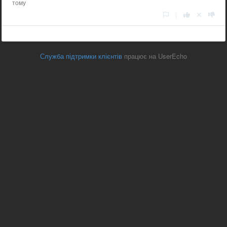
тому
|
Служба підтримки клієнтів
працює на UserEcho