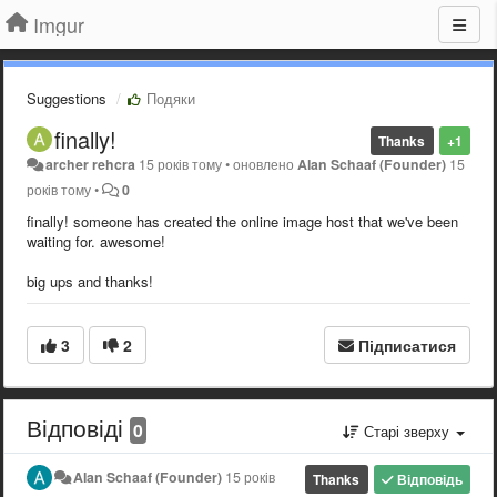
Imgur
Suggestions
Подяки
finally!
Thanks
+1
archer rehcra
15 років тому
•
оновлено
Alan Schaaf (Founder)
15
років тому
•
0
finally! someone has created the online image host that we've been
waiting for. awesome!
big ups and thanks!
3
2
Підписатися
Відповіді
0
Старі зверху
Alan Schaaf (Founder)
15 років
Thanks
Відповідь