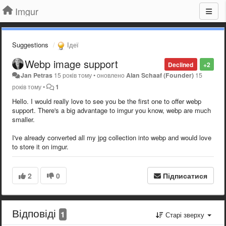
Imgur
Suggestions
Ідеї
Webp image support
Declined
+2
Jan Petras
15 років тому
•
оновлено
Alan Schaaf (Founder)
15
років тому
•
1
Hello. I would really love to see you be the first one to offer webp
support. There's a big advantage to imgur you know, webp are much
smaller.
I've already converted all my jpg collection into webp and would love
to store it on imgur.
2
0
Підписатися
Відповіді
1
Старі зверху