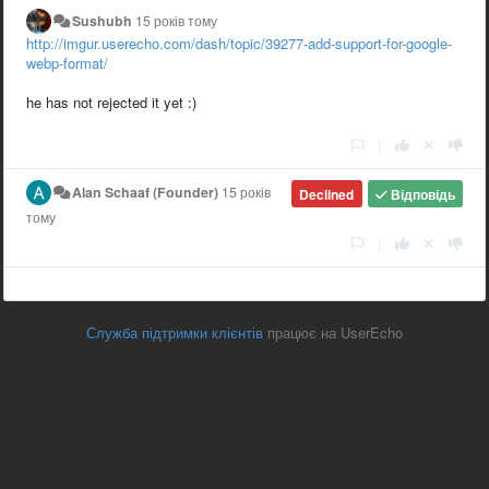
Sushubh
15 років тому
http://imgur.userecho.com/dash/topic/39277-add-support-for-google-
webp-format/
he has not rejected it yet :)
|
Alan Schaaf (Founder)
15 років
Declined
Відповідь
тому
|
Служба підтримки клієнтів
працює на UserEcho