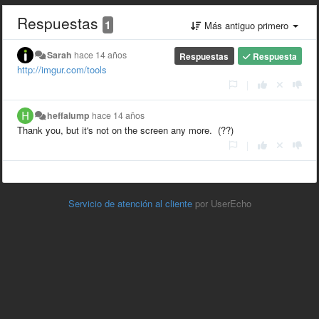
Respuestas
1
Más antiguo primero
Sarah
hace 14 años
Respuestas
Respuesta
http://imgur.com/tools
|
heffalump
hace 14 años
Thank you, but it's not on the screen any more. (??)
|
Servicio de atención al cliente
por UserEcho