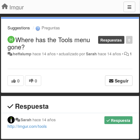
Imgur
Suggestions
Preguntas
Where has the Tools menu
Respuestas
0
gone?
heffalump
hace 14 años
•
actualizado por
Sarah
hace 14 años
•
1
0
0
Seguir
Respuesta
Sarah
hace 14 años
Respuesta
http://imgur.com/tools