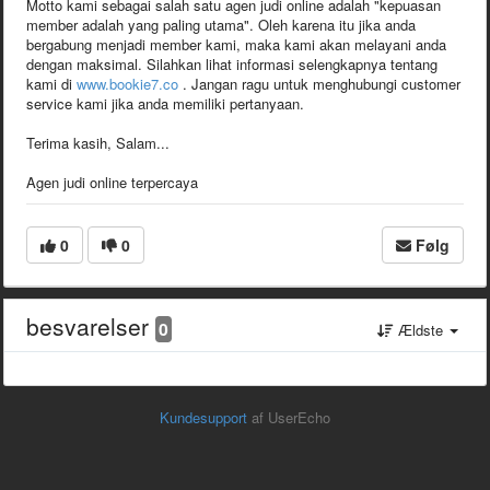
Motto kami sebagai salah satu agen judi online adalah "kepuasan
member adalah yang paling utama". Oleh karena itu jika anda
bergabung menjadi member kami, maka kami akan melayani anda
dengan maksimal. Silahkan lihat informasi selengkapnya tentang
kami di
www.bookie7.co
. Jangan ragu untuk menghubungi customer
service kami jika anda memiliki pertanyaan.
Terima kasih, Salam...
Agen judi online terpercaya
0
0
Følg
besvarelser
0
Ældste
Kundesupport
af UserEcho