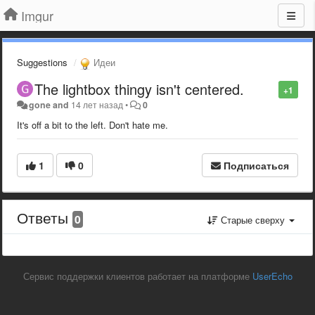
Imgur
Suggestions
Идеи
The lightbox thingy isn't centered.
+1
gone and
14 лет назад
•
0
It's off a bit to the left. Don't hate me.
1
0
Подписаться
Ответы
0
Старые сверху
Сервис поддержки клиентов работает на платформе
UserEcho