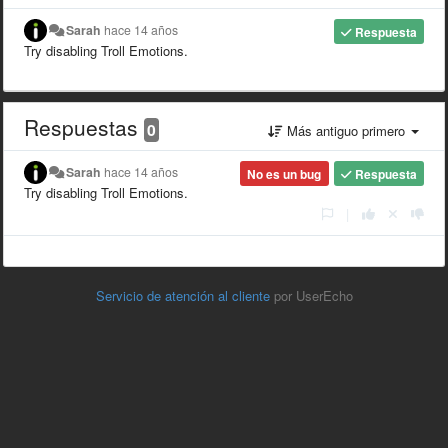
Sarah
hace 14 años
Respuesta
Try disabling Troll Emotions.
Respuestas
0
Más antiguo primero
Sarah
hace 14 años
No es un bug
Respuesta
Try disabling Troll Emotions.
|
Servicio de atención al cliente
por UserEcho