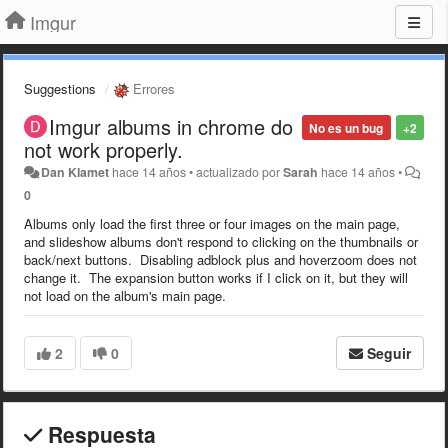
Imgur
Suggestions
Errores
Imgur albums in chrome do
No es un bug
+2
not work properly.
Dan Klamet
hace 14 años
•
actualizado por
Sarah
hace 14 años
•
0
Albums only load the first three or four images on the main page,
and slideshow albums don't respond to clicking on the thumbnails or
back/next buttons. Disabling adblock plus and hoverzoom does not
change it. The expansion button works if I click on it, but they will
not load on the album's main page.
2
0
Seguir
Respuesta