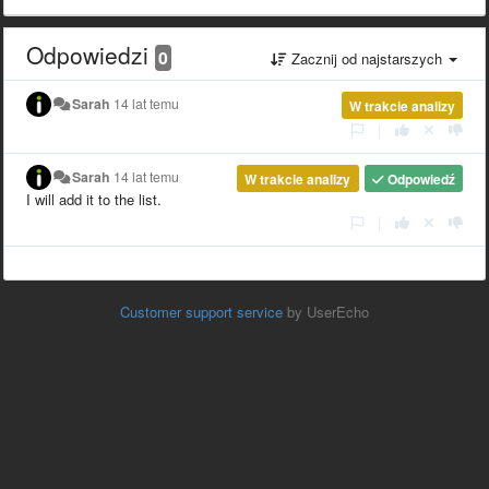
Odpowiedzi
0
Zacznij od najstarszych
Sarah
14 lat temu
W trakcie analizy
|
Sarah
14 lat temu
W trakcie analizy
Odpowiedź
I will add it to the list.
|
Customer support service
by UserEcho