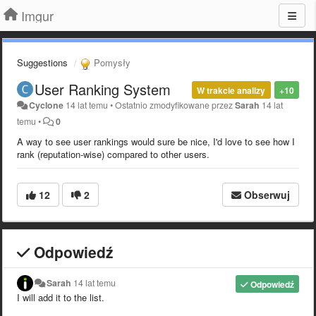
Imgur
Suggestions
Pomysły
User Ranking System
W trakcie analizy
+10
Cyclone
14 lat temu
•
Ostatnio zmodyfikowane przez
Sarah
14 lat
temu
•
0
A way to see user rankings would sure be nice, I'd love to see how I
rank (reputation-wise) compared to other users.
12
2
Obserwuj
Odpowiedź
Sarah
14 lat temu
Odpowiedź
I will add it to the list.