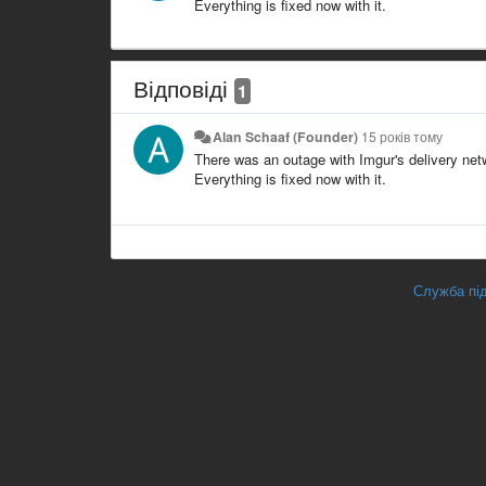
Everything is fixed now with it.
Відповіді
1
Alan Schaaf (Founder)
15 років тому
There was an outage with Imgur's delivery netw
Everything is fixed now with it.
Служба під