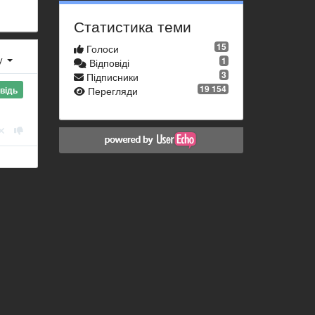
Статистика теми
15
Голоси
ху
1
Відповіді
3
Підписники
19 154
відь
Перегляди