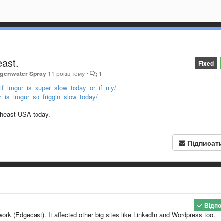
east.
Fixed
genwater Spray
11 років тому
•
1
_if_imgur_is_super_slow_today_or_if_my/
_is_imgur_so_friggin_slow_today/
utheast USA today.
Підписат
Відпо
ork (Edgecast). It affected other big sites like LinkedIn and Wordpress too.