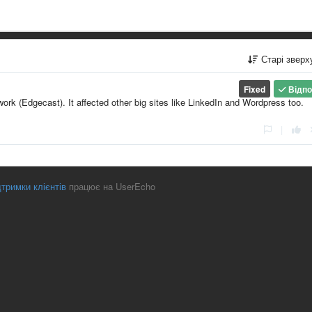
Старі звер
Fixed
Відпо
ork (Edgecast). It affected other big sites like LinkedIn and Wordpress too.
|
тримки клієнтів
працює на UserEcho