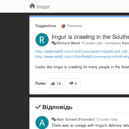
Imgur
Suggestions
Помилки
Imgur is crawling in the South
Richard Mead
15 років тому
•
оновлено
Kan
http://www.reddit.com/r/self/comments/m0p8d/cant_tell
http://www.reddit.com/r/AskReddit/comments/m0o9l/why
Looks like Imgur is crawling for many people in the So
Голос
19
4
Відповідь
Alan Schaaf (Founder)
15 років тому
There was an outage with Imgur's delivery netw