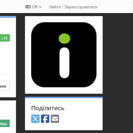
UK
Увійти / Зареєструватися
+15
ися
Поділитись
відь