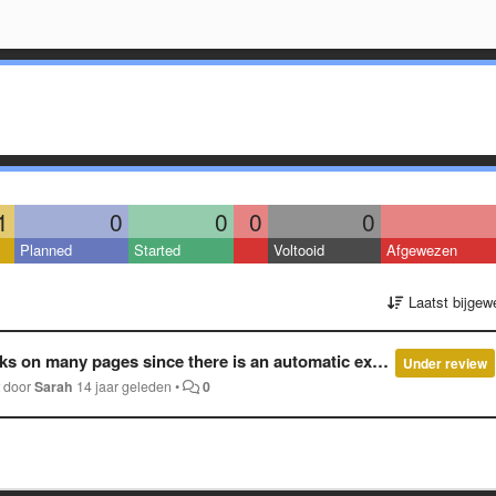
1
0
0
0
0
Planned
Started
Voltooid
Afgewezen
Laatst bijgew
tic expansion of image lists. Once one scrolls to the bottom of the page, the bottom escapes below ad nauseum.
Under review
t door
Sarah
14 jaar geleden
•
0