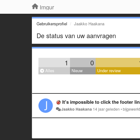
Imgur
Gebruikersprofiel
Jaakko Haakana
De status van uw aanvragen
1
0
Alles
Nieuw
Under review
It's impossible to click the footer links on many pages since there is an automa
Jaakko Haakana
14 jaar geleden
•
bijgewerk