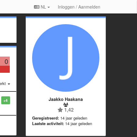
NL
Inloggen / Aanmelden
0
erkt
Jaakko Haakana
+4
1,42
Geregistreerd:
14 jaar geleden
Laatste activiteit:
14 jaar geleden