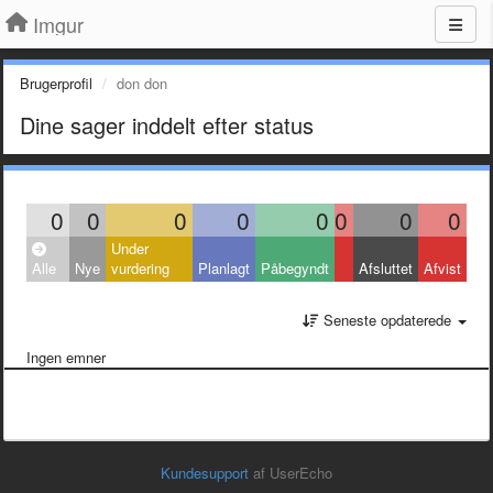
Imgur
Brugerprofil
don don
Dine sager inddelt efter status
0
0
0
0
0
0
0
0
Under
Alle
Nye
vurdering
Planlagt
Påbegyndt
Afsluttet
Afvist
Seneste opdaterede
Ingen emner
Kundesupport
af UserEcho