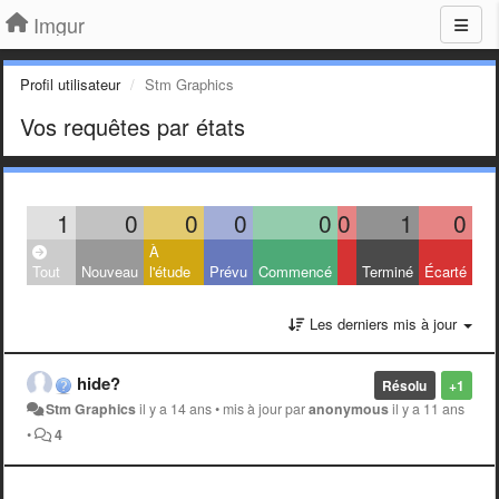
Imgur
Profil utilisateur
Stm Graphics
Vos requêtes par états
1
0
0
0
0
0
1
0
À
Tout
Nouveau
l'étude
Prévu
Commencé
Terminé
Écarté
Les derniers mis à jour
hide?
Résolu
+1
Stm Graphics
il y a 14 ans
•
mis à jour par
anonymous
il y a 11 ans
•
4