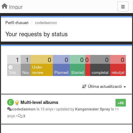
Imgur
Perfil d'usuari
codedaemon
Your requests by status
1
1
0
0
0
0
0
0
Under
Tots
Nou
review
Planned
Started
completat
rebutjat
Última actualització
Multi-level albums
+66
codedaemon
fa 15 anys
•
updated by
Kangenwater Spray
fa 11
anys
•
3