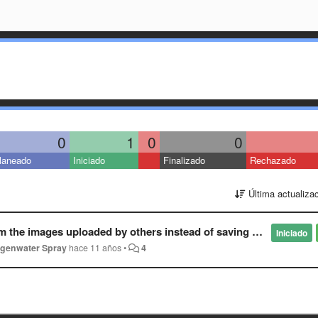
0
1
0
0
laneado
Iniciado
Finalizado
Rechazado
Última actualiza
ploaded by others instead of saving and uploading the same images again?
Iniciado
genwater Spray
hace 11 años
•
4