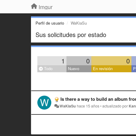
Imgur
Perfil de usuario
WaKiaSu
Sus solicitudes por estado
1
0
0
Todo
Nuevo
En revisión
P
Is there a way to build an album from the images u
WaKiaSu
hace 15 años
•
actualizado por
Kan