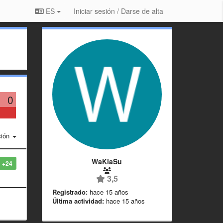
ES
Iniciar sesión / Darse de alta
0
ción
WaKiaSu
+24
3,5
Registrado:
hace 15 años
Última actividad:
hace 15 años