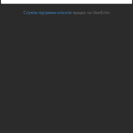
Служба підтримки клієнтів
працює на UserEcho