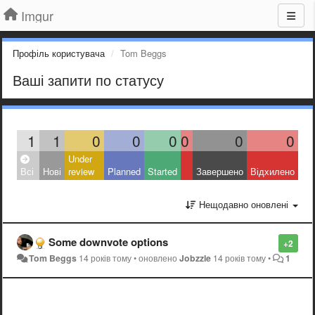
Imgur
Профіль користувача
Tom Beggs
Ваші запити по статусу
1
1
0
0
0
0
0
0
Under
Всі
Нові
review
Planned
Started
Завершено
Відхилено
Нещодавно оновлені
Some downvote options
+2
Tom Beggs
14 років тому
•
оновлено
Jobzzle
14 років тому
•
1