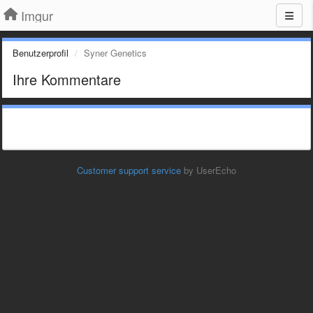
Imgur
Benutzerprofil
Syner Genetics
Ihre Kommentare
Customer support service
by UserEcho