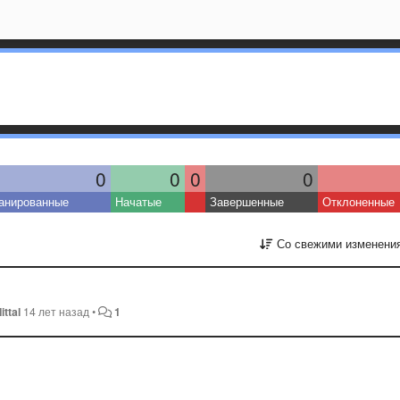
0
0
0
0
анированные
Начатые
Завершенные
Отклоненные
Со свежими изменени
ttal
14 лет назад
•
1