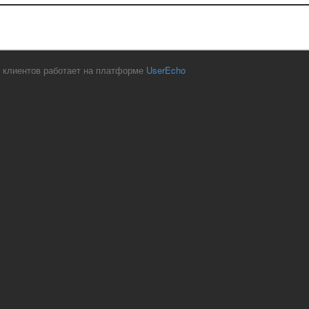
 клиентов работает на платформе
UserEcho