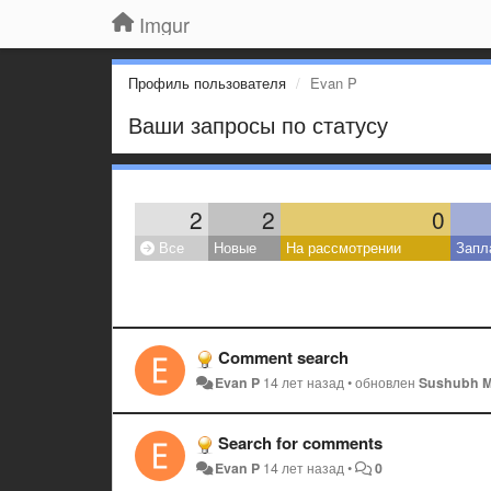
Imgur
Профиль пользователя
Evan P
Ваши запросы по статусу
2
2
0
Все
Новые
На рассмотрении
Запл
Comment search
Evan P
14 лет назад
•
обновлен
Sushubh Mi
Search for comments
Evan P
14 лет назад
•
0