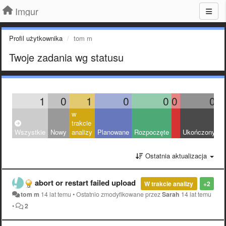
Imgur
Profil użytkownika
tom m
Twoje zadania wg statusu
1
0
1
0
0
0
0
w
trakcie
Wszystkie
Nowy
analizy
Planowane
Rozpoczęte
Ukończony
O
Ostatnia aktualizacja
abort or restart failed upload
W trakcie analizy
+2
tom m
14 lat temu
•
Ostatnio zmodyfikowane przez
Sarah
14 lat temu
•
2