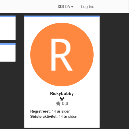
DA
Log ind
Rickybobby
0,0
Registreret:
14 år siden
Sidste aktivitet:
14 år siden