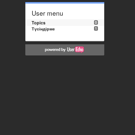
User menu
Topics
0
Түсіндірме
1