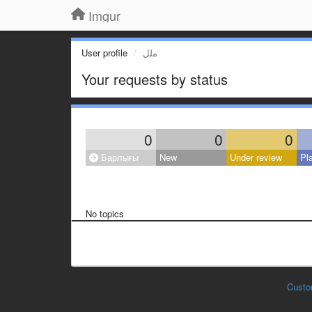
Imgur
User profile
ملل
Your requests by status
0
0
0
Барлығы
New
Under review
Pl
No topics
Custo