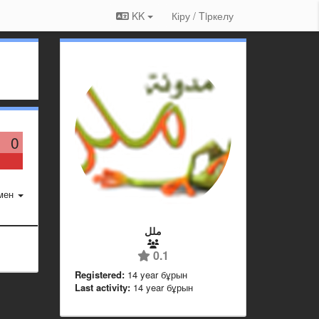
KK
Кіру / Tiркелу
0
мен
ملل
0.1
Registered:
14 year бұрын
Last activity:
14 year бұрын