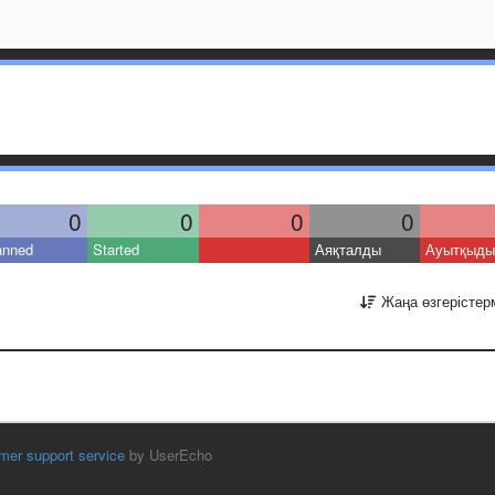
0
0
0
0
anned
Started
Аяқталды
Ауытқыды
Жаңа өзгерістер
mer support service
by UserEcho