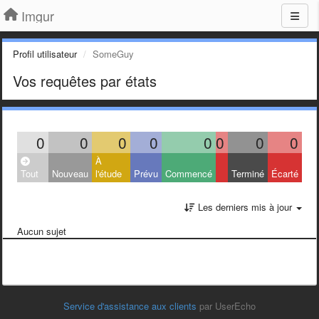
Imgur
Profil utilisateur
SomeGuy
Vos requêtes par états
0
0
0
0
0
0
0
0
À
Tout
Nouveau
l'étude
Prévu
Commencé
Terminé
Écarté
Les derniers mis à jour
Aucun sujet
Service d'assistance aux clients
par UserEcho