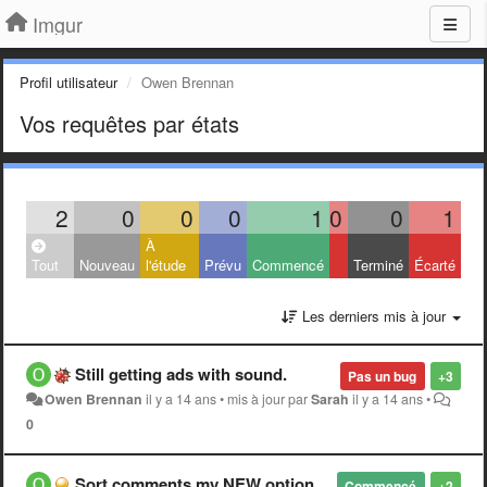
Imgur
Profil utilisateur
Owen Brennan
Vos requêtes par états
2
0
0
0
1
0
0
1
À
Tout
Nouveau
l'étude
Prévu
Commencé
Terminé
Écarté
Les derniers mis à jour
Still getting ads with sound.
Pas un bug
+3
Owen Brennan
il y a 14 ans
•
mis à jour par
Sarah
il y a 14 ans
•
0
Sort comments my NEW option
Commencé
+2