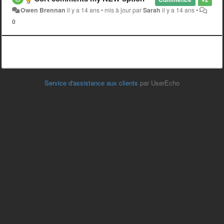
Owen Brennan
il y a 14 ans
•
mis à jour par
Sarah
il y a 14 ans
•
0
Service d'assistance aux clients
par UserEcho