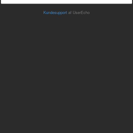
Kundesupport
af UserEcho