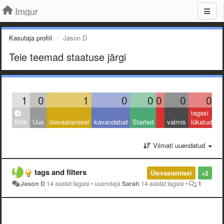
Imgur
Kasutaja profiil
Jason D
Teie teemad staatuse järgi
1
0
1
0
0
0
0
0
tagasi
Kõik
Uus
ülevaatamisel
kavandatud
Started
valmis
lükatud
Viimati uuendatud
tags and filters
Ülevaatamisel
+2
Jason D
14 aastat tagasi
•
uuendaja
Sarah
14 aastat tagasi
•
1