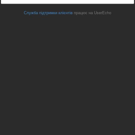
Служба підтримки клієнтів
працює на UserEcho