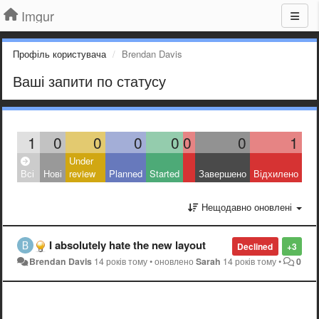
Imgur
Профіль користувача
Brendan Davis
Ваші запити по статусу
1
0
0
0
0
0
0
1
Under
Всі
Нові
review
Planned
Started
Завершено
Відхилено
Нещодавно оновлені
I absolutely hate the new layout
Declined
+3
Brendan Davis
14 років тому
•
оновлено
Sarah
14 років тому
•
0