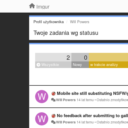
Imgur
Profil użytkownika
Will Powers
Twoje zadania wg statusu
2
0
Wszystkie
Nowy
w trakcie analizy
Mobile site still substituting NSFW/
Will Powers
14 lat temu
•
Ostatnio zmodyfiko
No feedback after submitting to gall
Will Powers
14 lat temu
•
Ostatnio zmodyfiko