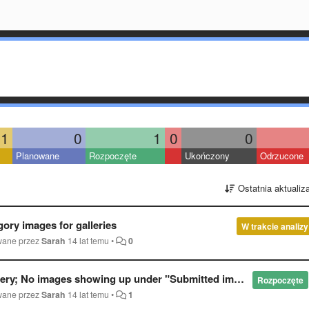
1
0
1
0
0
Planowane
Rozpoczęte
Ukończony
Odrzucone
Ostatnia aktualiz
gory images for galleries
W trakcie analizy
wane przez
Sarah
14 lat temu
•
0
ery; No images showing up under "Submitted images"
Rozpoczęte
wane przez
Sarah
14 lat temu
•
1