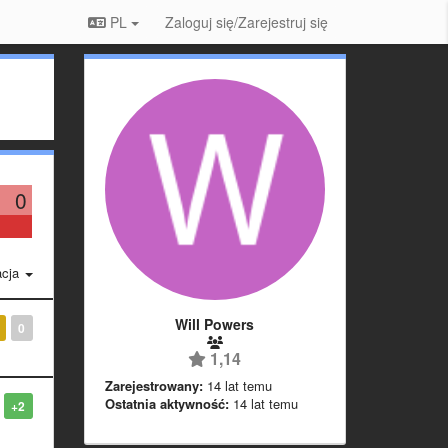
PL
Zaloguj się/Zarejestruj się
0
acja
Will Powers
0
1,14
Zarejestrowany:
14 lat temu
Ostatnia aktywność:
14 lat temu
+2