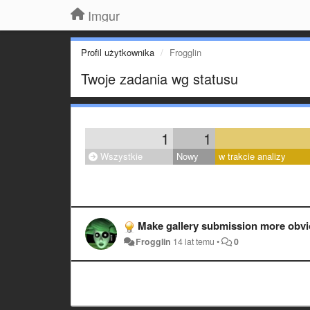
Imgur
Profil użytkownika
Frogglin
Twoje zadania wg statusu
1
1
Wszystkie
Nowy
w trakcie analizy
Make gallery submission more obvi
Frogglin
14 lat temu
•
0