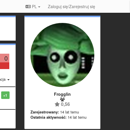
PL
Zaloguj się/Zarejestruj się
0
acja
Frogglin
+1
0,56
Zarejestrowany:
14 lat temu
Ostatnia aktywność:
14 lat temu