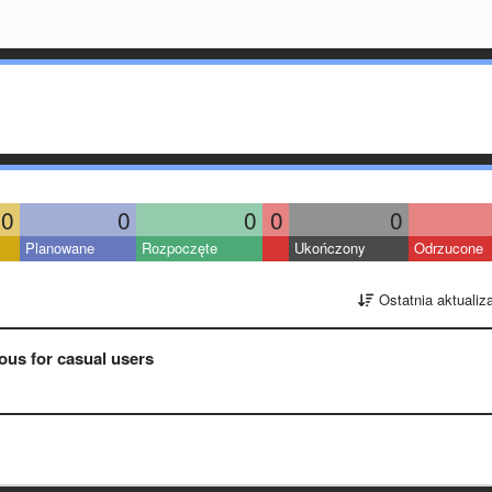
0
0
0
0
0
Planowane
Rozpoczęte
Ukończony
Odrzucone
Ostatnia aktualiz
ous for casual users