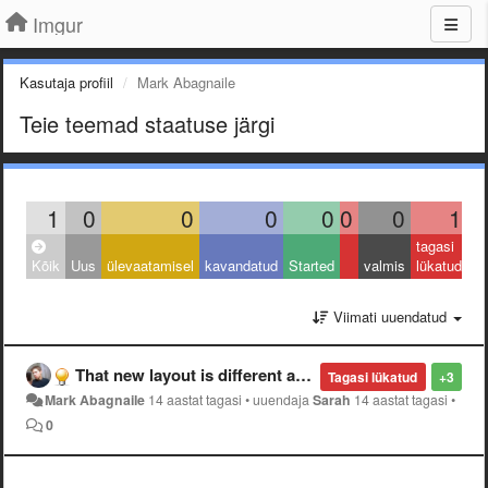
Imgur
Kasutaja profiil
Mark Abagnaile
Teie teemad staatuse järgi
1
0
0
0
0
0
0
1
tagasi
Kõik
Uus
ülevaatamisel
kavandatud
Started
valmis
lükatud
Viimati uuendatud
That new layout is different and I don't like it.
Tagasi lükatud
+3
Mark Abagnaile
14 aastat tagasi
•
uuendaja
Sarah
14 aastat tagasi
•
0