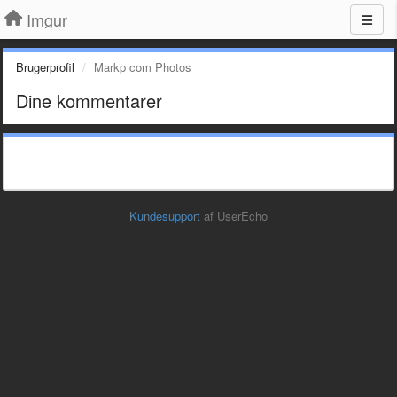
Imgur
Brugerprofil
Markp com Photos
Dine kommentarer
Kundesupport
af UserEcho