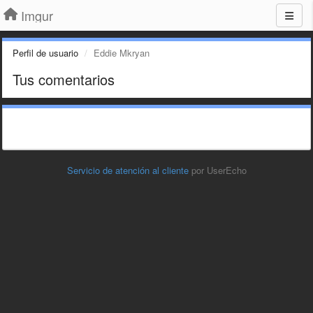
Imgur
Perfil de usuario
Eddie Mkryan
Tus comentarios
Servicio de atención al cliente
por UserEcho