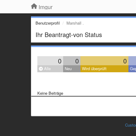
Imgur
Benutzerprofil
Marshall .
Ihr Beantragt-von Status
0
0
0
Alle
Neu
Wird überprüft
Gep
Keine Beiträge
Custo