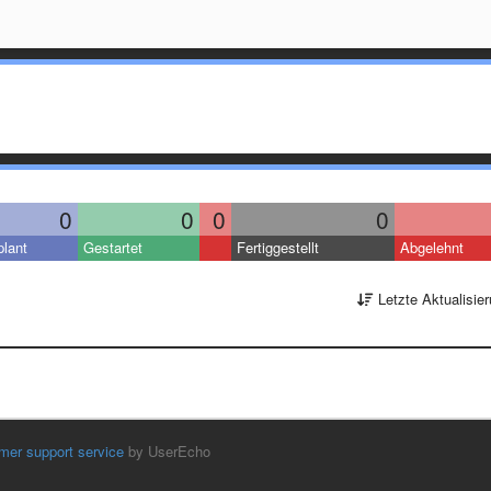
0
0
0
0
lant
Gestartet
Fertiggestellt
Abgelehnt
Letzte Aktualisie
mer support service
by UserEcho