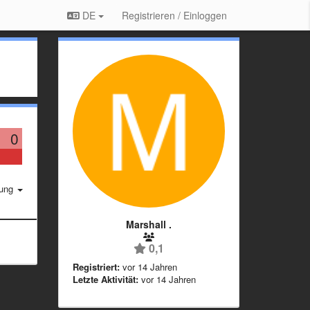
DE
Registrieren / Einloggen
0
rung
Marshall .
0,1
Registriert:
vor 14 Jahren
Letzte Aktivität:
vor 14 Jahren