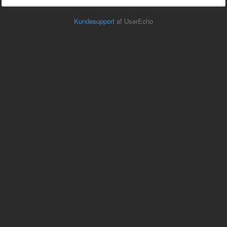
Kundesupport
af UserEcho