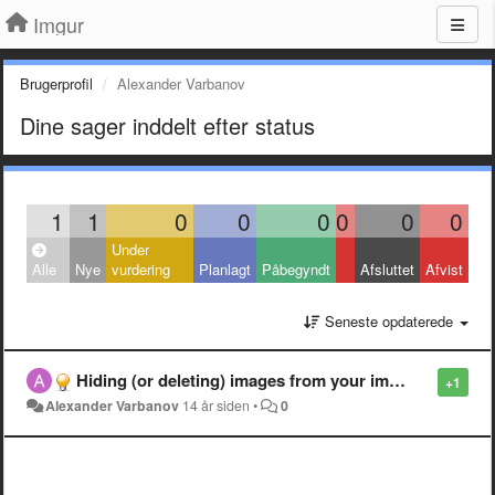
Imgur
Brugerprofil
Alexander Varbanov
Dine sager inddelt efter status
1
1
0
0
0
0
0
0
Under
Alle
Nye
vurdering
Planlagt
Påbegyndt
Afsluttet
Afvist
Seneste opdaterede
Hiding (or deleting) images from your imgur gallery removes them from any albums that contain them.
+1
Alexander Varbanov
14 år siden
•
0