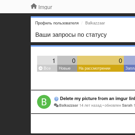
Imgur
Профиль пользователя
Balkazzaar
Ваши запросы по статусу
1
0
0
Все
Новые
На рассмотрении
Запл
Delete my picture from an imgur lin
Balkazzaar
14 лет назад
•
обновлен
Sarah