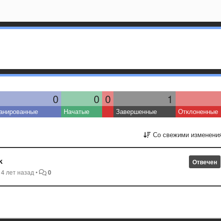
0
0
0
1
анированные
Начатые
Завершенные
Отклоненные
Со свежими изменени
k
Отвечен
14 лет назад
•
0