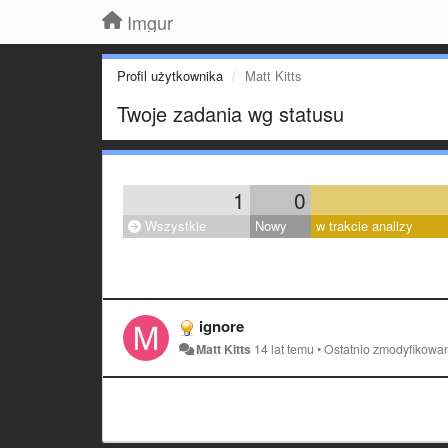
Imgur
Profil użytkownika
Matt Kitts
Twoje zadania wg statusu
1
0
Wszystkie
Nowy
w trakcie analizy
ignore
Matt Kitts
14 lat temu
•
Ostatnio zmodyfikowa