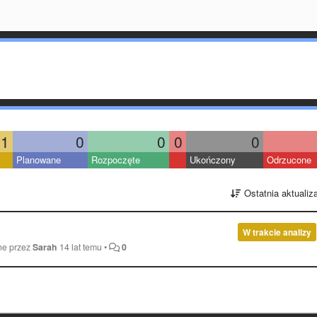
1
0
0
0
0
Planowane
Rozpoczęte
Ukończony
Odrzucone
Ostatnia aktualiz
W trakcie analizy
ne przez
Sarah
14 lat temu
•
0