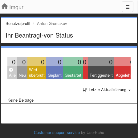
Imgur
Benutzerprofil
Anton Gromakov
Ihr Beantragt-von Status
0
0
0
0
0
0
0
0
Wird
Alle
Neu
überprüft
Geplant
Gestartet
Fertiggestellt
Abgelehnt
Letzte Aktualisierung
Keine Beiträge
Customer support service
by UserEcho