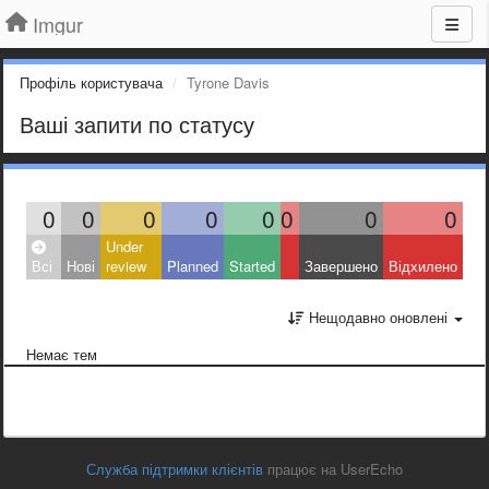
Imgur
Профіль користувача
Tyrone Davis
Ваші запити по статусу
0
0
0
0
0
0
0
0
Under
Всі
Нові
review
Planned
Started
Завершено
Відхилено
Нещодавно оновлені
Немає тем
Служба підтримки клієнтів
працює на UserEcho