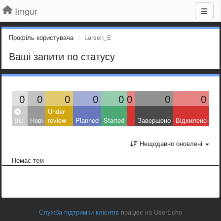
Imgur
Профіль користувача
Larsen_E
Ваші запити по статусу
0
0
0
0
0
0
0
0
Under
Всі
Нові
review
Planned
Started
Завершено
Відхилено
Нещодавно оновлені
Немає тем
Служба підтримки клієнтів
працює на UserEcho