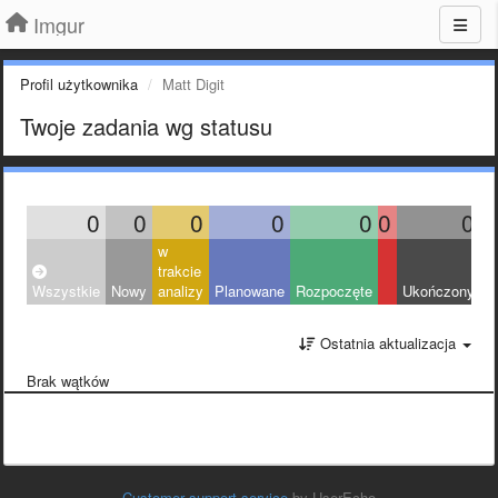
Imgur
Profil użytkownika
Matt Digit
Twoje zadania wg statusu
0
0
0
0
0
0
0
w
trakcie
Wszystkie
Nowy
analizy
Planowane
Rozpoczęte
Ukończony
O
Ostatnia aktualizacja
Brak wątków
Customer support service
by UserEcho