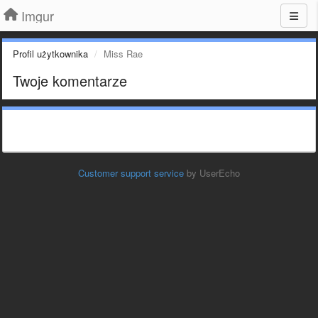
Imgur
Profil użytkownika
Miss Rae
Twoje komentarze
Customer support service
by UserEcho